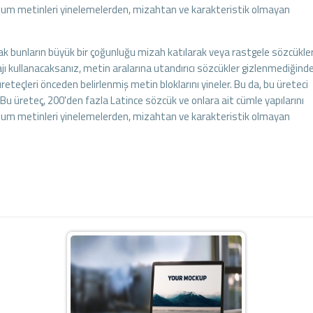
 Ipsum metinleri yinelemelerden, mizahtan ve karakteristik olmayan
cak bunların büyük bir çoğunluğu mizah katılarak veya rastgele sözcükle
ajı kullanacaksanız, metin aralarına utandırıcı sözcükler gizlenmediğind
teçleri önceden belirlenmiş metin bloklarını yineler. Bu da, bu üreteci
u üreteç, 200'den fazla Latince sözcük ve onlara ait cümle yapılarını
 Ipsum metinleri yinelemelerden, mizahtan ve karakteristik olmayan