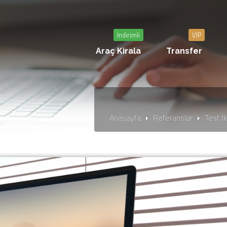
İndirimli
VIP
Araç Kirala
Transfer
Anasayfa
Referanslar
Test İ