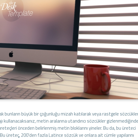
cak bunların büyük bir çoğunluğu mizah katılarak veya rastgele sözcükle
ajı kullanacaksanız, metin aralarına utandırıcı sözcükler gizlenmediğind
teçleri önceden belirlenmiş metin bloklarını yineler. Bu da, bu üreteci
u üreteç, 200'den fazla Latince sözcük ve onlara ait cümle yapılarını