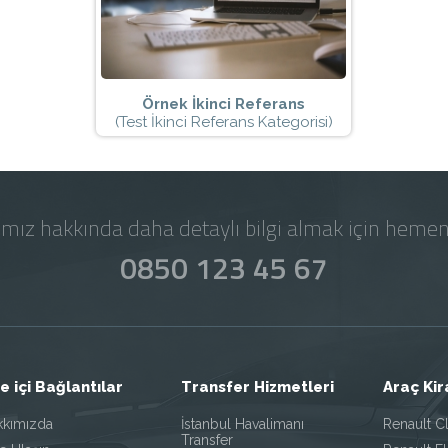
Örnek İkinci Referans
(Test İkinci Referans Kategorisi)
ımız hakkında daha detaylı bilgi almak için hemen
0850 123 45 67
te içi Bağlantılar
Transfer Hizmetleri
Araç Ki
kkımızda
İstanbul Havalimanı
Renault Cl
Transfer