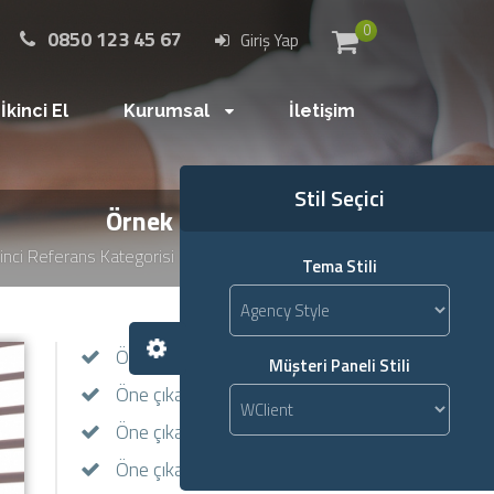
0
0850 123 45 67
Giriş Yap
İkinci El
Kurumsal
İletişim
Stil Seçici
Örnek İkinci Referans
kinci Referans Kategorisi
Örnek İkinci Referans
Tema Stili
Öne çıkan bir özellik1
Müşteri Paneli Stili
Öne çıkan bir özellik2
Öne çıkan bir özellik3
Öne çıkan bir özellik4