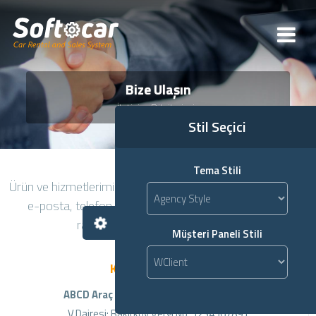
Bize Ulaşın
İletişim Bilgilerimiz
Stil Seçici
Tema Stili
Ürün ve hizmetlerimiz hakkında daha detaylı bilgi almak için
e-posta, telefon veya iletişim formumuz aracılığı ile
rahatlıkla irtibat sağlayabilirsiniz.
Müşteri Paneli Stili
Kurumsal Bilgiler
ABCD Araç Kiralama San. ve Tic. Ltd. Şti.
V.Dairesi: Bakırköy Vergi No: 1234567891