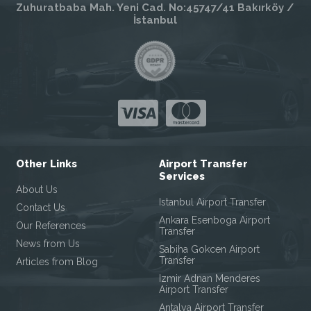
Zuhuratbaba Mah. Yeni Cad. No:45747/41 Bakırköy /
İstanbul
Other Links
Airport Transfer
Services
About Us
Istanbul Airport Transfer
Contact Us
Ankara Esenboga Airport
Our References
Transfer
News from Us
Sabiha Gokcen Airport
Transfer
Articles from Blog
Izmir Adnan Menderes
Airport Transfer
Antalya Airport Transfer